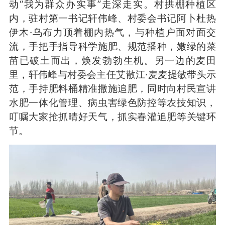
动“我为群众办实事”走深走实。村拱棚种植区
内，驻村第一书记轩伟峰、村委会书记阿卜杜热
伊木·乌布力顶着棚内热气，与种植户面对面交
流，手把手指导科学施肥、规范播种，嫩绿的菜
苗已破土而出，焕发勃勃生机。另一边的麦田
里，轩伟峰与村委会主任艾散江·麦麦提敏带头示
范，手持肥料桶精准撒施追肥，同时向村民宣讲
水肥一体化管理、病虫害绿色防控等农技知识，
叮嘱大家抢抓晴好天气，抓实春灌追肥等关键环
节。