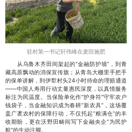
驻村第一书记轩伟峰在麦田施肥
从乌鲁木齐田间架起的“金融防护墙”，到青
藏高原飘动的消保宣传旗；从青岛大棚里手把手
的保单讲解，到伊犁村头24小时待命的理赔通道
——中国人寿用行动丈量惠民深度，以真情服务
标注为民温度。当保险单化作“护身符”守牢农户
钱袋子，当金融知识成为春耕“新农具”，这场覆
盖广袤农村的保障行动，不仅托起“粮满仓”的丰
收期盼，更在沃野田畴间写下金融央企“为民护
航”的生动注脚。