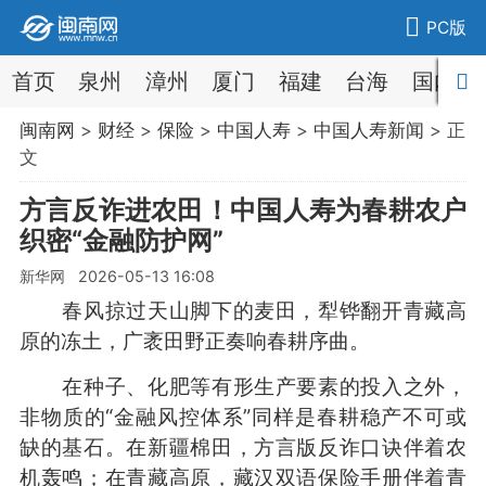
PC版
首页
泉州
漳州
厦门
福建
台海
国内
闽南网
>
财经
>
保险
>
中国人寿
>
中国人寿新闻
> 正
文
方言反诈进农田！中国人寿为春耕农户
织密“金融防护网”
新华网 2026-05-13 16:08
春风掠过天山脚下的麦田，犁铧翻开青藏高
原的冻土，广袤田野正奏响春耕序曲。
在种子、化肥等有形生产要素的投入之外，
非物质的“金融风控体系”同样是春耕稳产不可或
缺的基石。在新疆棉田，方言版反诈口诀伴着农
机轰鸣；在青藏高原，藏汉双语保险手册伴着青