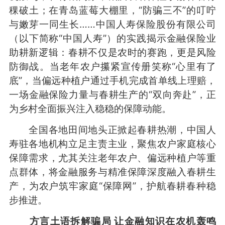
稞破土；在青岛蓝莓大棚里，“防骗三不”的叮咛
与嫩芽一同生长……中国人寿保险股份有限公司
（以下简称“中国人寿”）的实践揭示金融保险业
助耕新逻辑：春耕不仅是农时的赛跑，更是风险
防御战。当老年农户攥紧宣传册笑称“心里有了
底”，当偏远种植户通过手机完成首单线上理赔，
一场金融保险力量与春耕生产的“双向奔赴”，正
为乡村全面振兴注入稳稳的保障动能。
全国各地田间地头正掀起春耕热潮，中国人
寿驻各地机构立足主责主业，聚焦农户家庭核心
保障需求，尤其关注老年农户、偏远种植户等重
点群体，将金融服务与精准保障深度融入春耕生
产，为农户筑牢家庭“保障网”，护航春耕春种稳
步推进。
方言土语拆解骗局 让金融知识在农机轰鸣