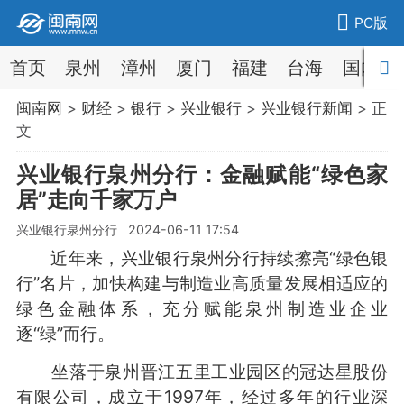
PC版
首页
泉州
漳州
厦门
福建
台海
国内
闽南网
>
财经
>
银行
>
兴业银行
>
兴业银行新闻
> 正
文
兴业银行泉州分行：金融赋能“绿色家
居”走向千家万户
兴业银行泉州分行 2024-06-11 17:54
近年来，兴业银行泉州分行持续擦亮“绿色银
行”名片，加快构建与制造业高质量发展相适应的
绿色金融体系，充分赋能泉州制造业企业
逐“绿”而行。
坐落于泉州晋江五里工业园区的冠达星股份
有限公司，成立于1997年，经过多年的行业深