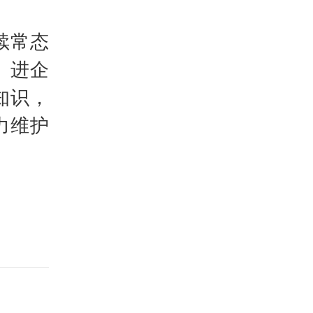
续常态
、进企
知识，
力维护