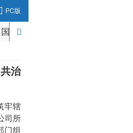
PC版
国内
国际
财经
社会
教育
 共治
筑牢辖
公司所
部门组