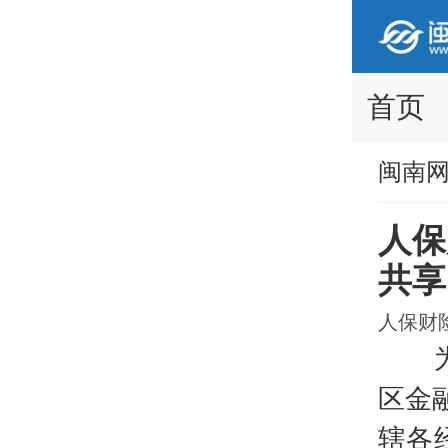
首页
闽南
人保
共享
人保财险
为落
区金
辖各