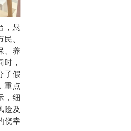
台，悬
市民、
保、养
同时，
分子假
，重点
示，细
风险及
的侥幸