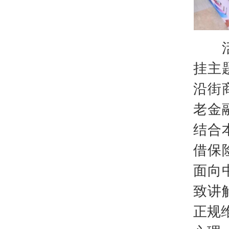
活动
挂主
沿街
老金
结合
借保
面向
致讲
正规