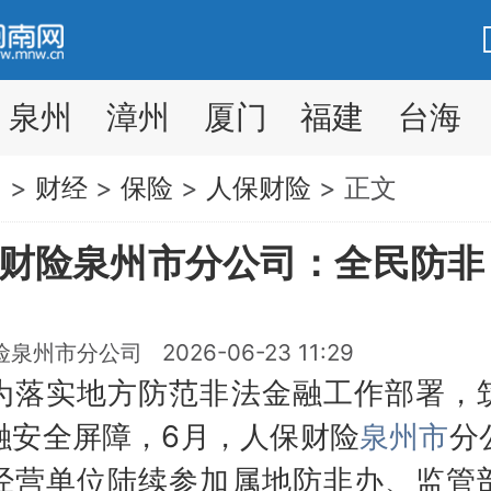
泉州
漳州
厦门
福建
台海
网
>
财经
>
保险
>
人保财险
> 正文
财险泉州市分公司：全民防非
泉州市分公司 2026-06-23 11:29
实地方防范非法金融工作部署，
融安全屏障，6月，人保财险
泉州市
分
经营单位陆续参加属地防非办、监管