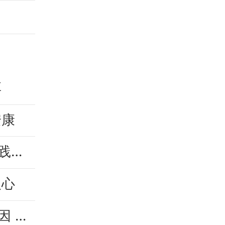
享
安康
人保财险洛江营销服务部党支部开展树立和践行正确政绩观学习教育第四次专题学习
人心
人保财险福建漳州漳浦支公司：传承红色基因 弘扬国药匠心