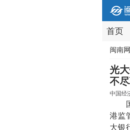
首页
闽南
光大
不尽
中国经济网
国家
港监
大银