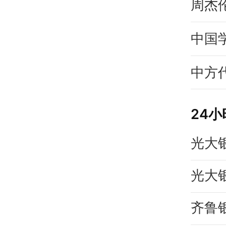
周杰
中国
中方
24
光大
齐鲁