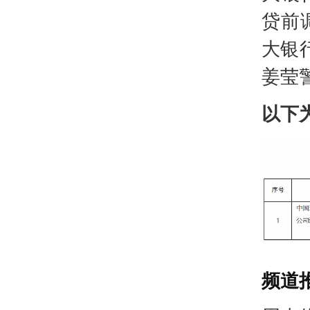
贷前
大银
姜莹
以下
频道