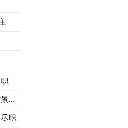
主
尽职
光大银行东海支行被罚 银行承兑汇票贸易背景审查不严
不尽职