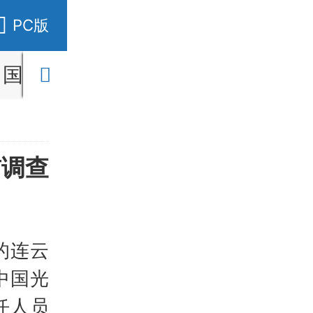
PC版
国内
国际
财经
社会
教育
前调查
的连云
中国光
任人员